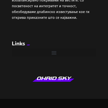
избалансирано покривање на вестите. Со
Забава
посветеност на интегритет и точност,
обезбедуваме длабинско известување кое ги
Здравје
открива приказните што се најважни.
Каде Вечер
Links
Колумни
Крипто / НФТ
Култура
Лајфстајл
ЛОКАЛНИ ИЗБОРИ 2025