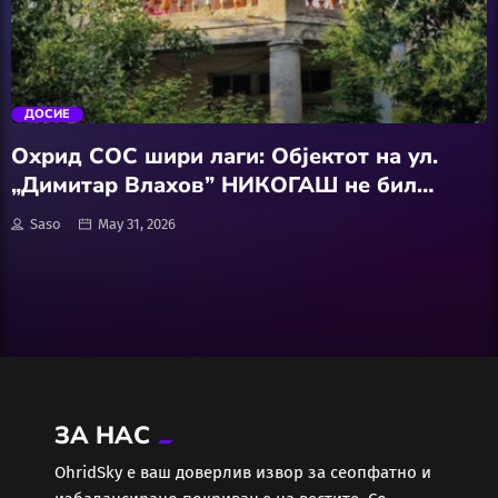
АвтоКлуб
trending_flat
Балкан
ДОСИЕ
Бизнис
Охрид СОС шири лаги: Објектот на ул.
„Димитар Влахов” НИКОГАШ не бил
Домашни Миленици
споменик на културата”
Saso
May 31, 2026
Досие
Екологија
Економија
ЗА НАС
Еротика
ОhridSky е ваш доверлив извор за сеопфатно и