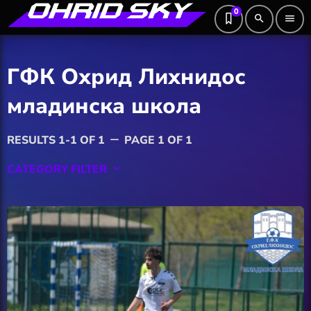
0
search
menu
ГФК Охрид Лихнидос
младинска школа
RESULTS 1-1 OF 1
PAGE 1 OF 1
remove
CATEGORY FILTER
keyboard_arrow_down
Featured
Hobby
Software