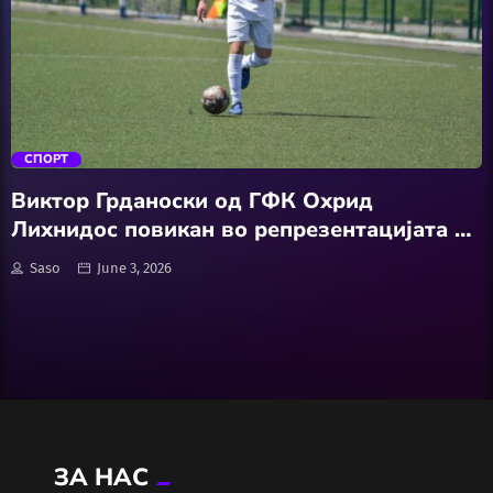
Wellness
АвтоКлуб
trending_flat
Балкан
СПОРТ
Бизнис
Виктор Грданоски од ГФК Охрид
Лихнидос повикан во репрезентацијата на
Домашни Миленици
Македонија до 14 години
Saso
June 3, 2026
Досие
Екологија
Економија
ЗА НАС
Еротика