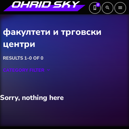
0
search
menu
факултети и трговски
центри
RESULTS 1-0 OF 0
CATEGORY FILTER
keyboard_arrow_down
Featured
Sorry, nothing here
Hobby
Software