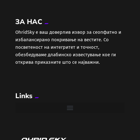
Економија
ЗА НАС
Еротика
ОhridSky е ваш доверлив извор за сеопфатно и
избалансирано покривање на вестите. Со
Забава
посветеност на интегритет и точност,
обезбедуваме длабинско известување кое ги
Здравје
открива приказните што се најважни.
Каде Вечер
Links
Колумни
Крипто / НФТ
Култура