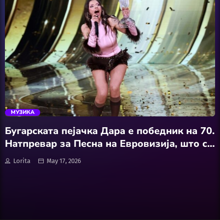
Software
Wellness
АвтоКлуб
trending_flat
Балкан
МУЗИКА
Бизнис
Бугарската пејачка Дара е победник на 70.
Натпревар за Песна на Евровизија, што се
Домашни Миленици
одржа синоќа во Виена
Lorita
May 17, 2026
Досие
Екологија