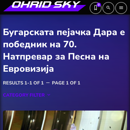
0
search
menu
Бугарската пејачка Дара е
победник на 70.
Натпревар за Песна на
Евровизија
RESULTS 1-1 OF 1
PAGE 1 OF 1
remove
CATEGORY FILTER
keyboard_arrow_down
Featured
Hobby