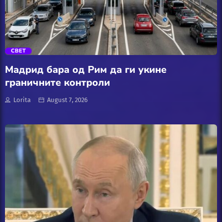
АвтоКлуб
trending_flat
Балкан
СВЕТ
Бизнис
Мадрид бара од Рим да ги укине
граничните контроли
Домашни Миленици
Lorita
August 7, 2026
Досие
Екологија
Економија
Еротика