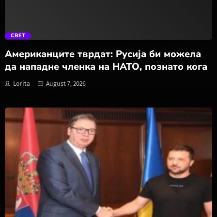
trending_flat
СВЕТ
Американците тврдат: Русија би можела
да нападне членка на НАТО, познато кога
Lorita
August 7, 2026