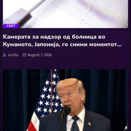
Шоубиз
trending_flat
СВЕТ
Kамерата за надзор од болница во
Кумамото, Јапонија, го сними моментот
кога силен земјотрес со јачина од 7,1
Lorita
August 7, 2026
степени ја затресе и операционата сала за
време на операција на пациент