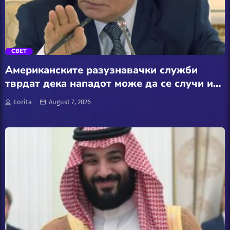
Забава
trending_flat
Здравје
СВЕТ
Каде Вечер
Американските разузнавачки служби
тврдат дека нападот може да се случи и
Колумни
есенва
Lorita
August 7, 2026
Крипто / НФТ
Култура
Лајфстајл
ЛОКАЛНИ ИЗБОРИ 2025