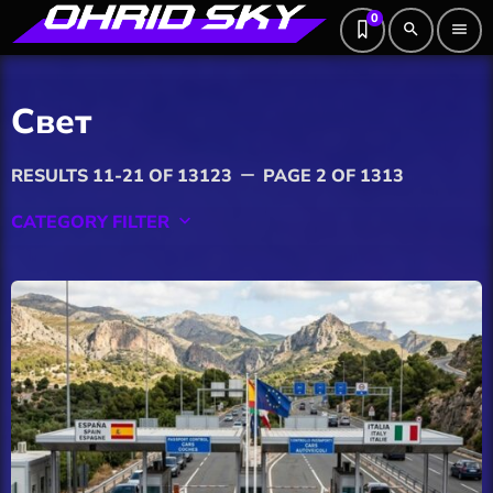
0
search
menu
Свет
RESULTS 11-21 OF 13123
PAGE 2 OF 1313
remove
CATEGORY FILTER
keyboard_arrow_down
Featured
Hobby
Software
Wellness