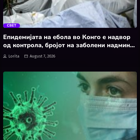
trending_flat
СВЕТ
Епидемијата на ебола во Конго е надвор
од контрола, бројот на заболени надмина
4.000
Lorita
August 7, 2026