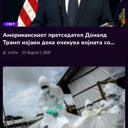
trending_flat
СВЕТ
Американскиот претседател Доналд
Трамп изјави дека очекува војната со
Иран да заврши наскоро
Lorita
August 7, 2026