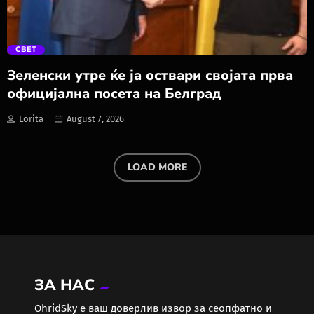
trending_flat
СВЕТ
Зеленски утре ќе ја оствари својата прва
официјална посета на Белград
Lorita
August 7, 2026
LOAD MORE
ЗА НАС
ОhridSky е ваш доверлив извор за сеопфатно и