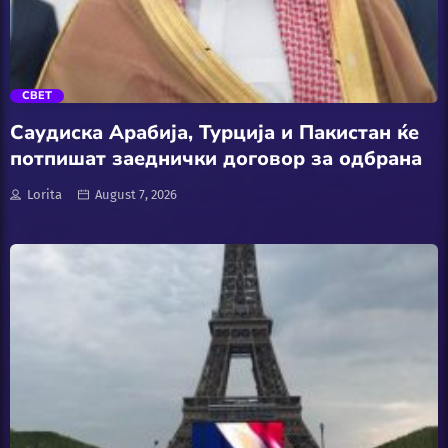
Локално
trending_flat
Македонија
СВЕТ
Мода
Саудиска Арабија, Турција и Пакистан ќе
потпишат заеднички договор за одбрана
Музика
Lorita
August 7, 2026
Наука
Проза и Поезија
Регион
Свет
Секс