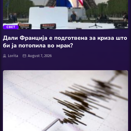
trending_flat
Спорт
СВЕТ
Текнологија
Дали Франција е подготвена за криза што
би ја потопила во мрак?
Топ Вести
Lorita
August 7, 2026
Туризам/Летување/
Зимување
Фитнес
Фото / Видео
Црна Хроника