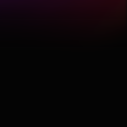
Hobby
Software
Wellness
АвтоКлуб
Балкан
Бизнис
Домашни Миленици
Досие