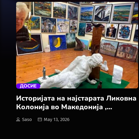
trending_flat
ДОСИЕ
Историјата на најстарата Ликовна
Колонија во Македонија ,
Интернационалната уметничка
Saso
May 13, 2026
колонија „Дебрца” Белчишта