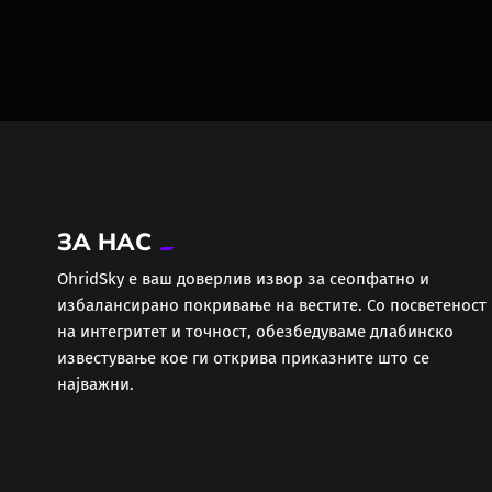
ЗА НАС
ОhridSky е ваш доверлив извор за сеопфатно и
избалансирано покривање на вестите. Со посветеност
на интегритет и точност, обезбедуваме длабинско
известување кое ги открива приказните што се
најважни.