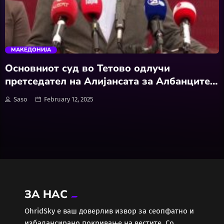
Забава
trending_flat
Здравје
МАКЕДОНИЈА
Каде Вечер
Основниот суд во Тетово одлучи
претседател на Алијансата за Албанците
Колумни
да биде Зијадин Села
Saso
February 12, 2025
Крипто / НФТ
Култура
Лајфстајл
ЗА НАС
ЛОКАЛНИ ИЗБОРИ 2025
ОhridSky е ваш доверлив извор за сеопфатно и
избалансирано покривање на вестите. Со