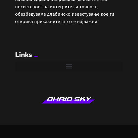
Локално
посветеност на интегритет и точност,
обезбедуваме длабинско известување кое ги
Македонија
открива приказните што се најважни.
Мода
Музика
Links
Наука
Проза и Поезија
Регион
Свет
Секс