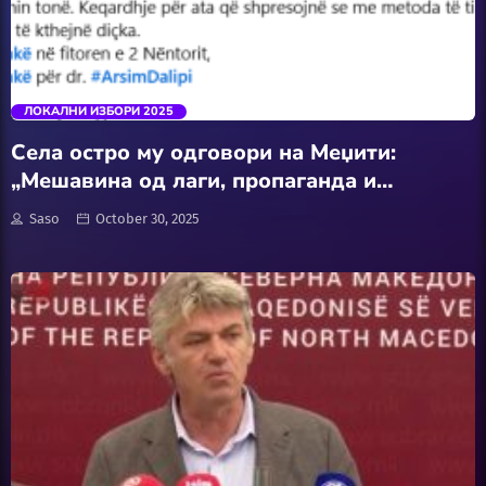
АвтоКлуб
trending_flat
Балкан
ЛОКАЛНИ ИЗБОРИ 2025
Бизнис
Села остро му одговори на Меџити:
„Мешавина од лаги, пропаганда и
Домашни Миленици
контрадикторности”
Saso
October 30, 2025
Досие
Екологија
Економија
Еротика