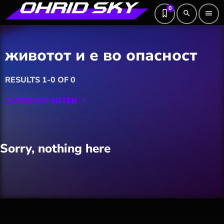
0
search
menu
животот и е во опасност
RESULTS 1-0 OF 0
CATEGORY FILTER
keyboard_arrow_down
Featured
Sorry, nothing here
Hobby
Software
Wellness