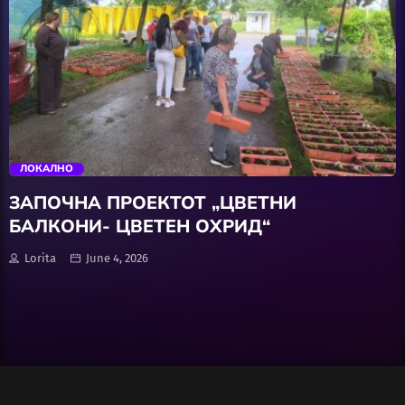
Wellness
АвтоКлуб
trending_flat
Балкан
ЛОКАЛНО
Бизнис
ЗАПОЧНА ПРОЕКТОТ „ЦВЕТНИ
БАЛКОНИ- ЦВЕТЕН ОХРИД“
Домашни Миленици
Lorita
June 4, 2026
Досие
Екологија
Економија