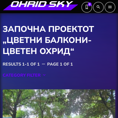
0
search
menu
ЗАПОЧНА ПРОЕКТОТ
„ЦВЕТНИ БАЛКОНИ-
ЦВЕТЕН ОХРИД“
RESULTS 1-1 OF 1
PAGE 1 OF 1
remove
CATEGORY FILTER
keyboard_arrow_down
Featured
Hobby
Software