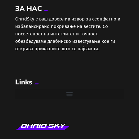
ЗА НАС
Еротика
ОhridSky е ваш доверлив извор за сеопфатно и
избалансирано покривање на вестите. Со
Забава
посветеност на интегритет и точност,
обезбедуваме длабинско известување кое ги
Здравје
открива приказните што се најважни.
Каде Вечер
Links
Колумни
Крипто / НФТ
Култура
Лајфстајл