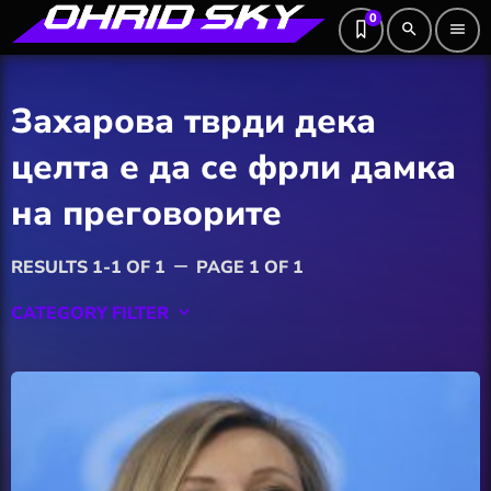
0
search
menu
Захарова тврди дека
целта е да се фрли дамка
на преговорите
RESULTS 1-1 OF 1
PAGE 1 OF 1
remove
CATEGORY FILTER
keyboard_arrow_down
Featured
Hobby
Software