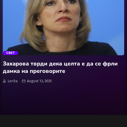
Wellness
АвтоКлуб
trending_flat
Балкан
СВЕТ
Бизнис
Захарова тврди дека целта е да се фрли
дамка на преговорите
Домашни Миленици
Lorita
August 13, 2025
Досие
Екологија
Економија