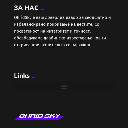
ЗА НАС
Еротика
ОhridSky е ваш доверлив извор за сеопфатно и
избалансирано покривање на вестите. Со
Забава
посветеност на интегритет и точност,
обезбедуваме длабинско известување кое ги
Здравје
открива приказните што се најважни.
Каде Вечер
Links
Колумни
Крипто / НФТ
Култура
Лајфстајл