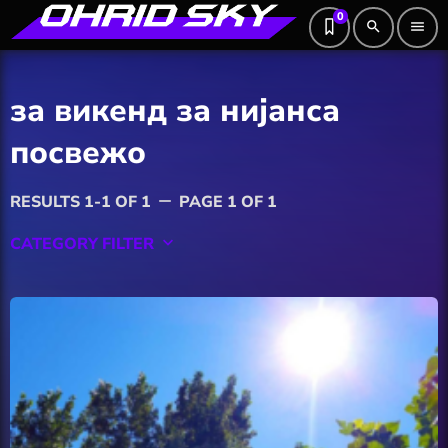
0
search
menu
за викенд за нијанса
посвежо
RESULTS 1-1 OF 1
PAGE 1 OF 1
remove
CATEGORY FILTER
keyboard_arrow_down
Featured
Hobby
Software