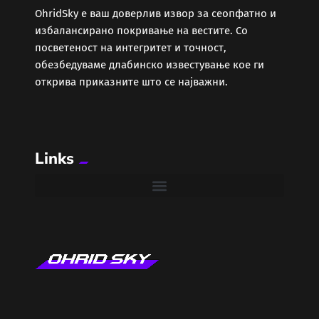
ОhridSky е ваш доверлив извор за сеопфатно и
избалансирано покривање на вестите. Со
Забава
посветеност на интегритет и точност,
обезбедуваме длабинско известување кое ги
Здравје
открива приказните што се најважни.
Каде Вечер
Links
Колумни
Крипто / НФТ
Култура
Лајфстајл
ЛОКАЛНИ ИЗБОРИ 2025