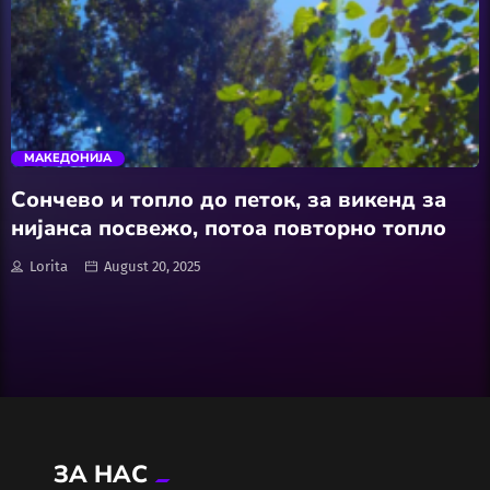
Wellness
АвтоКлуб
trending_flat
Балкан
МАКЕДОНИЈА
Бизнис
Сончево и топло до петок, за викенд за
нијанса посвежо, потоа повторно топло
Домашни Миленици
Lorita
August 20, 2025
Досие
Екологија
Економија
ЗА НАС
Еротика