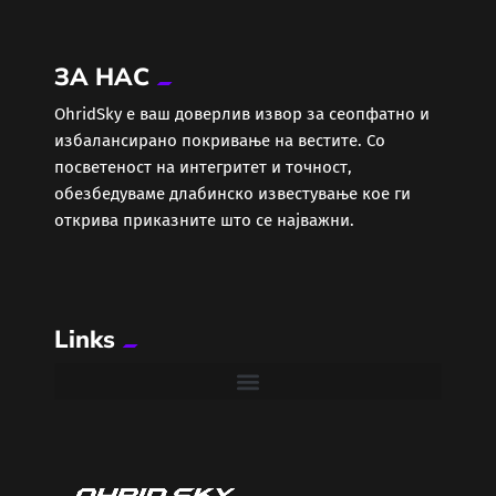
Економија
ЗА НАС
Еротика
ОhridSky е ваш доверлив извор за сеопфатно и
избалансирано покривање на вестите. Со
Забава
посветеност на интегритет и точност,
обезбедуваме длабинско известување кое ги
Здравје
открива приказните што се најважни.
Каде Вечер
Links
Колумни
Крипто / НФТ
Култура