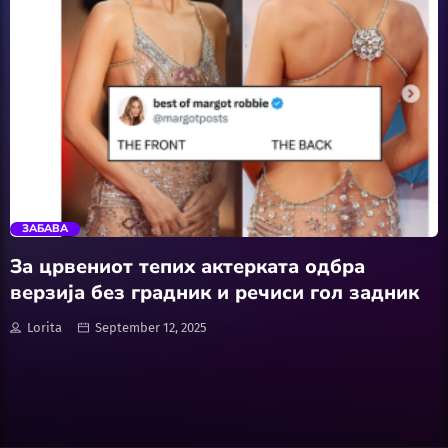
Software
Wellness
АвтоКлуб
trending_flat
Балкан
ЗАБАВА
Бизнис
За црвениот тепих актерката одбра
верзија без градник и речиси гол задник
Домашни Миленици
Lorita
September 12, 2025
Досие
Екологија