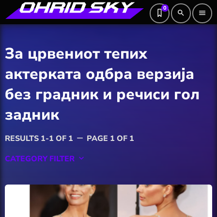
0
search
menu
За црвениот тепих
актерката одбра верзија
без градник и речиси гол
задник
RESULTS 1-1 OF 1
PAGE 1 OF 1
remove
CATEGORY FILTER
keyboard_arrow_down
Featured
Hobby