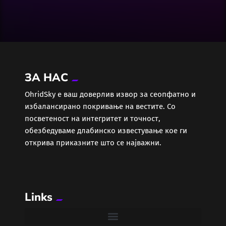
Досие
Екологија
Економија
ЗА НАС
Еротика
ОhridSky е ваш доверлив извор за сеопфатно и
избалансирано покривање на вестите. Со
Забава
посветеност на интегритет и точност,
обезбедуваме длабинско известување кое ги
Здравје
открива приказните што се најважни.
Каде Вечер
Links
Колумни
Крипто / НФТ