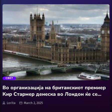
Featured
Hobby
Software
Wellness
АвтоКлуб
trending_flat
Балкан
СВЕТ
Бизнис
Во организација на британскиот премиер
Кир Стармер денеска во Лондон ќе се
Домашни Миленици
одржи самит со учество на 15-тина
Lorita
March 2, 2025
лидери од Европа