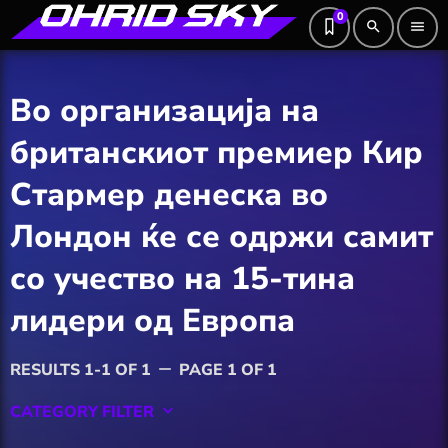
0
search
menu
Во организација на
британскиот премиер Кир
Стармер денеска во
Лондон ќе се одржи самит
со учество на 15-тина
лидери од Европа
RESULTS 1-1 OF 1
PAGE 1 OF 1
remove
CATEGORY FILTER
keyboard_arrow_down