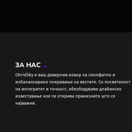
одржи на Западен Балкан, во
Белград
ЗА НАС
ОhridSky е ваш доверлив извор за сеопфатно и
избалансирано покривање на вестите. Со посветеност
на интегритет и точност, обезбедуваме длабинско
известување кое ги открива приказните што се
најважни.