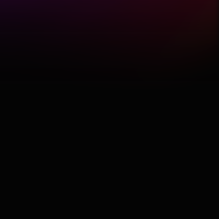
Hobby
Software
Wellness
АвтоКлуб
Балкан
Бизнис
Домашни Миленици
Досие