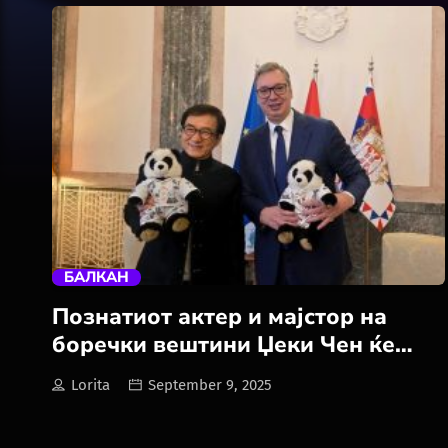
trending_flat
БАЛКАН
Познатиот актер и мајстор на
боречки вештини Џеки Чен ќе
биде амбасадор на
Lorita
September 9, 2025
специјализираната изложба
Експо 2027, која за прв пат ќе се