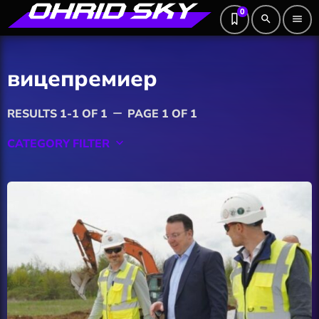
0
search
menu
вицепремиер
RESULTS 1-1 OF 1
PAGE 1 OF 1
remove
CATEGORY FILTER
keyboard_arrow_down
Featured
Hobby
Software
Wellness