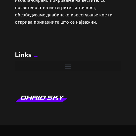
избалансирано покривање на вестите. Со
Забава
посветеност на интегритет и точност,
обезбедуваме длабинско известување кое ги
Здравје
открива приказните што се најважни.
Каде Вечер
Links
Колумни
Крипто / НФТ
Култура
Лајфстајл
ЛОКАЛНИ ИЗБОРИ 2025