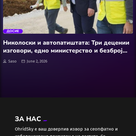
АвтоКлуб
trending_flat
Балкан
ДОСИЕ
Бизнис
Николоски и автопатиштата: Три децении
изговори, едно министерство и безброј
Домашни Миленици
ветувања кои чекаат асфалт
Saso
June 2, 2026
Досие
Екологија
Економија
ЗА НАС
Еротика
ОhridSky е ваш доверлив извор за сеопфатно и