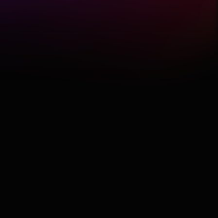
Hobby
Software
Wellness
АвтоКлуб
Балкан
Бизнис
Домашни Миленици
Досие