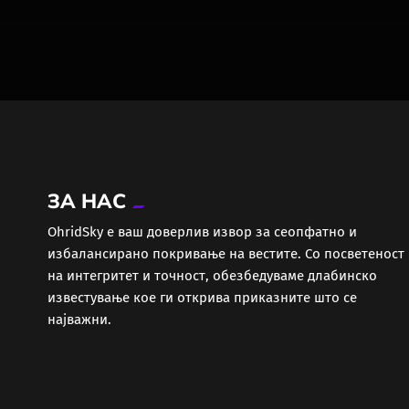
ЗА НАС
ОhridSky е ваш доверлив извор за сеопфатно и
избалансирано покривање на вестите. Со посветеност
на интегритет и точност, обезбедуваме длабинско
известување кое ги открива приказните што се
најважни.