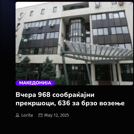
trending_flat
МАКЕДОНИЈА
Вчера 968 сообраќајни
прекршоци, 636 за брзо возење
Lorita
May 12, 2025