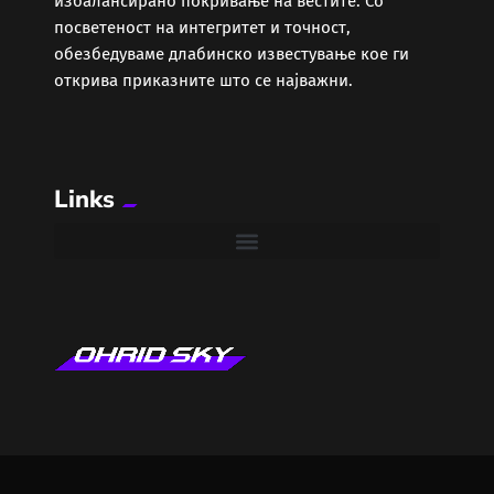
избалансирано покривање на вестите. Со
Забава
посветеност на интегритет и точност,
обезбедуваме длабинско известување кое ги
Здравје
открива приказните што се најважни.
Каде Вечер
Links
Колумни
Крипто / НФТ
Култура
Лајфстајл
ЛОКАЛНИ ИЗБОРИ 2025