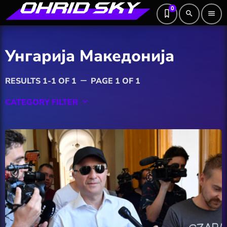
0
search
menu
Унгарија Македонија
RESULTS 1-1 OF 1
PAGE 1 OF 1
remove
CATEGORY FILTER
keyboard_arrow_down
Featured
Hobby
Software
Wellness