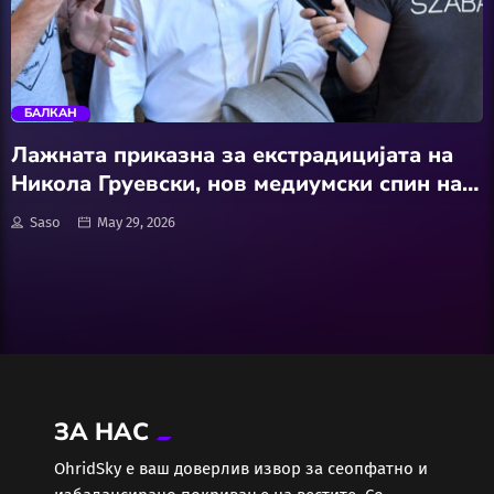
АвтоКлуб
trending_flat
Балкан
БАЛКАН
Бизнис
Лажната приказна за екстрадицијата на
Никола Груевски, нов медиумски спин на
Домашни Миленици
власта: Унгарија може, Македонија не сака
Saso
May 29, 2026
Досие
Екологија
Економија
ЗА НАС
Еротика
ОhridSky е ваш доверлив извор за сеопфатно и