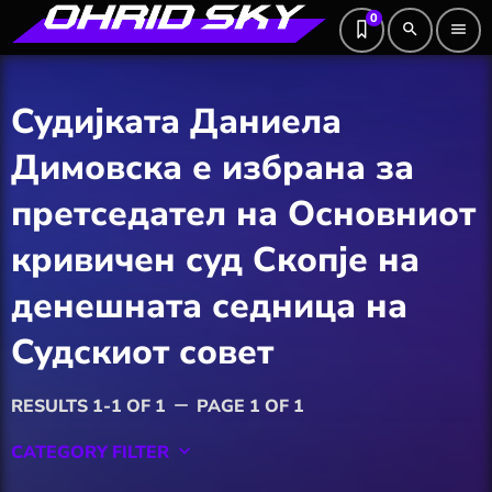
0
search
menu
Судијката Даниела
Димовска е избрана за
претседател на Основниот
кривичен суд Скопје на
денешната седница на
Судскиот совет
RESULTS 1-1 OF 1
PAGE 1 OF 1
remove
CATEGORY FILTER
keyboard_arrow_down