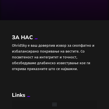
Досие
Екологија
Економија
ЗА НАС
Еротика
ОhridSky е ваш доверлив извор за сеопфатно и
избалансирано покривање на вестите. Со
Забава
посветеност на интегритет и точност,
обезбедуваме длабинско известување кое ги
Здравје
открива приказните што се најважни.
Каде Вечер
Links
Колумни
Крипто / НФТ