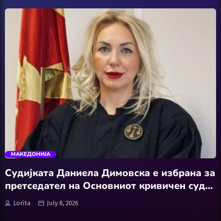
Featured
Hobby
Software
Wellness
АвтоКлуб
trending_flat
Балкан
МАКЕДОНИЈА
Бизнис
Судијката Даниела Димовска е избрана за
претседател на Основниот кривичен суд
Домашни Миленици
Скопје на денешната седница на Судскиот
Lorita
July 8, 2026
совет