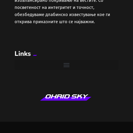
избалансирано покривање на вестите. Со
Забава
посветеност на интегритет и точност,
обезбедуваме длабинско известување кое ги
Здравје
открива приказните што се најважни.
Каде Вечер
Links
Колумни
Крипто / НФТ
Култура
Лајфстајл
ЛОКАЛНИ ИЗБОРИ 2025