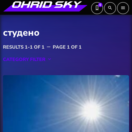
0
search
menu
студено
RESULTS 1-1 OF 1
PAGE 1 OF 1
remove
CATEGORY FILTER
keyboard_arrow_down
Featured
Hobby
Software
Wellness