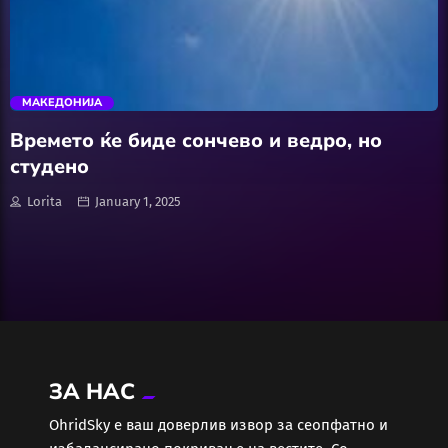
АвтоКлуб
trending_flat
Балкан
МАКЕДОНИЈА
Бизнис
Времето ќе биде сончево и ведро, но
студено
Домашни Миленици
Lorita
January 1, 2025
Досие
Екологија
Економија
ЗА НАС
Еротика
ОhridSky е ваш доверлив извор за сеопфатно и