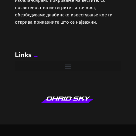
избалансирано покривање на вестите. Со
Забава
посветеност на интегритет и точност,
обезбедуваме длабинско известување кое ги
Здравје
открива приказните што се најважни.
Каде Вечер
Links
Колумни
Крипто / НФТ
Култура
Лајфстајл
ЛОКАЛНИ ИЗБОРИ 2025