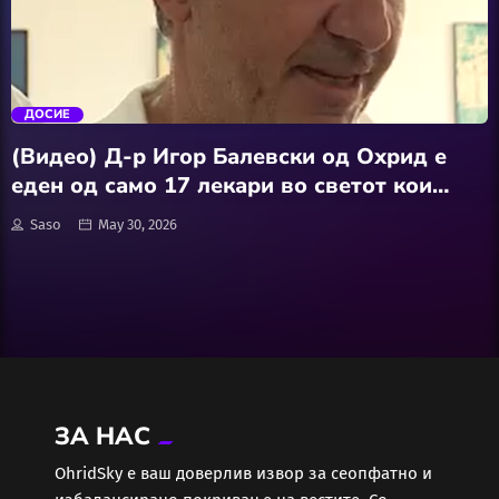
АвтоКлуб
trending_flat
Балкан
ДОСИЕ
Бизнис
(Видео) Д-р Игор Балевски од Охрид е
еден од само 17 лекари во светот кои
Домашни Миленици
вградуваат срцева залистка преку вена на
Saso
May 30, 2026
ногата
Досие
Екологија
Економија
ЗА НАС
Еротика
ОhridSky е ваш доверлив извор за сеопфатно и