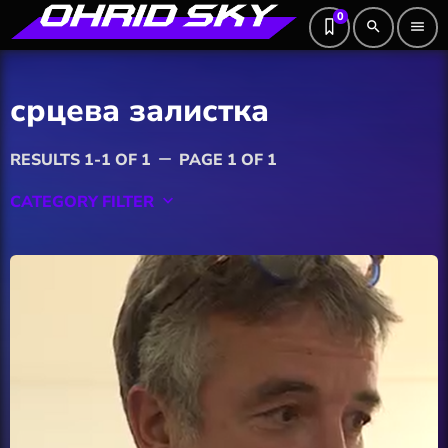
0
search
menu
срцева залистка
RESULTS 1-1 OF 1
PAGE 1 OF 1
remove
CATEGORY FILTER
keyboard_arrow_down
Featured
Hobby
Software
Wellness