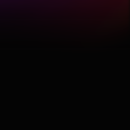
Hobby
Software
Wellness
АвтоКлуб
Балкан
Бизнис
Домашни Миленици
Досие