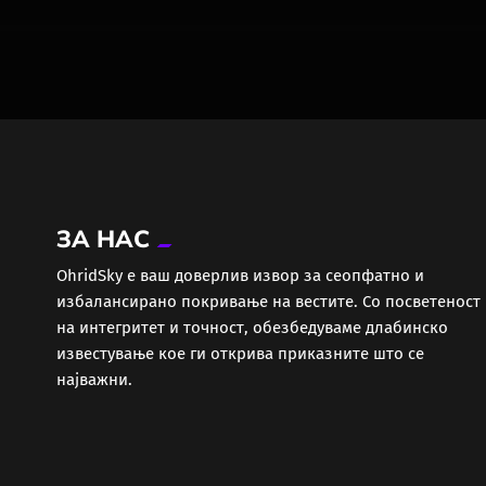
ЗА НАС
ОhridSky е ваш доверлив извор за сеопфатно и
избалансирано покривање на вестите. Со посветеност
на интегритет и точност, обезбедуваме длабинско
известување кое ги открива приказните што се
најважни.