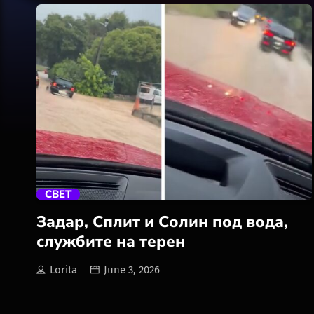
trending_flat
СВЕТ
Задар, Сплит и Солин под вода,
службите на терен
Lorita
June 3, 2026