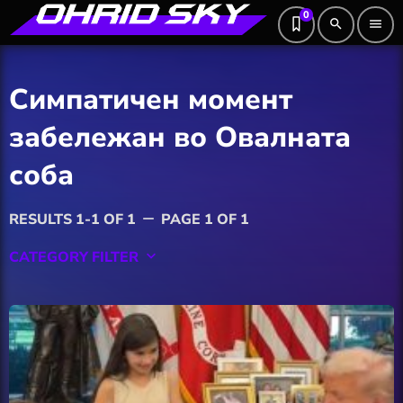
0
search
menu
Симпатичен момент
забележан во Овалната
соба
RESULTS 1-1 OF 1
PAGE 1 OF 1
remove
CATEGORY FILTER
keyboard_arrow_down
Featured
Hobby
Software