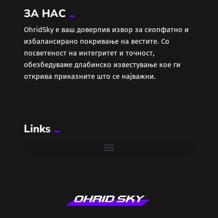
ЗА НАС
Еротика
ОhridSky е ваш доверлив извор за сеопфатно и
избалансирано покривање на вестите. Со
Забава
посветеност на интегритет и точност,
обезбедуваме длабинско известување кое ги
Здравје
открива приказните што се најважни.
Каде Вечер
Links
Колумни
Крипто / НФТ
Култура
Лајфстајл