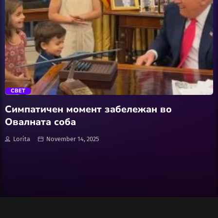
Wellness
АвтоКлуб
trending_flat
Балкан
СВЕТ
Бизнис
Симпатичен момент забележан во
Овалната соба
Домашни Миленици
Lorita
November 14, 2025
Досие
Екологија
Економија