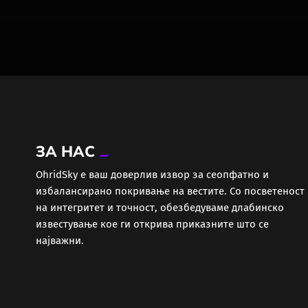
ЗА НАС
ОhridSky е ваш доверлив извор за сеопфатно и
избалансирано покривање на вестите. Со посветеност
на интегритет и точност, обезбедуваме длабинско
известување кое ги открива приказните што се
најважни.