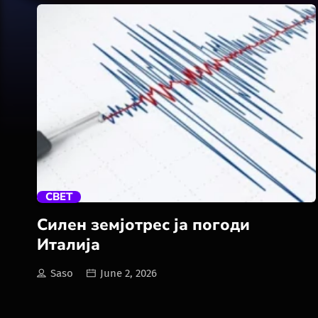
trending_flat
СВЕТ
Силен земјотрес ја погоди
Италија
Saso
June 2, 2026