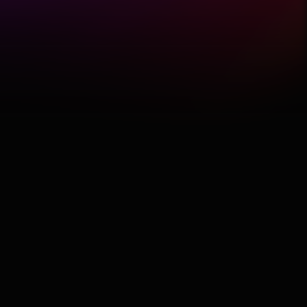
Hobby
Software
Wellness
АвтоКлуб
Балкан
Бизнис
Домашни Миленици
Досие