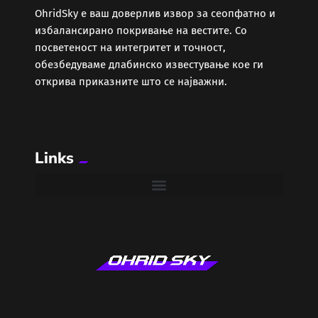
ОhridSky е ваш доверлив извор за сеопфатно и
избалансирано покривање на вестите. Со
Забава
посветеност на интегритет и точност,
обезбедуваме длабинско известување кое ги
Здравје
открива приказните што се најважни.
Каде Вечер
Links
Колумни
Крипто / НФТ
Култура
Лајфстајл
ЛОКАЛНИ ИЗБОРИ 2025