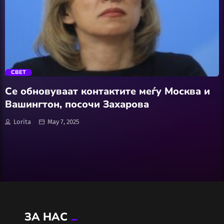
Wellness
АвтоКлуб
trending_flat
Балкан
СВЕТ
Бизнис
Се обновуваат контактите меѓу Москва и
Вашингтон, посочи Захарова
Домашни Миленици
Lorita
May 7, 2025
Досие
Екологија
Економија
ЗА НАС
Еротика