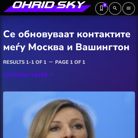
0
search
menu
Се обновуваат контактите
меѓу Москва и Вашингтон
RESULTS 1-1 OF 1
PAGE 1 OF 1
remove
CATEGORY FILTER
keyboard_arrow_down
Featured
Hobby
Software