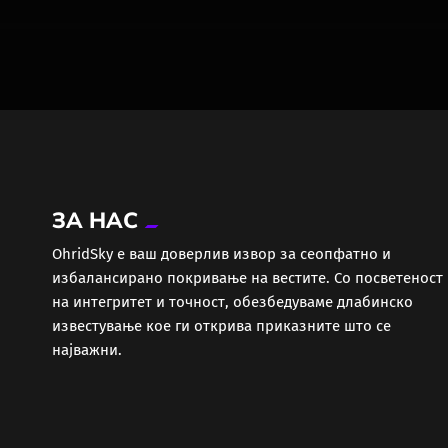
ЗА НАС
ОhridSky е ваш доверлив извор за сеопфатно и
избалансирано покривање на вестите. Со посветеност
на интегритет и точност, обезбедуваме длабинско
известување кое ги открива приказните што се
најважни.