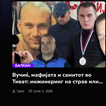
trending_flat
БАЛКАН
Вучиќ, мафијата и самитот во
Тиват: инжинеринг на страв или
страв од вистината?
Saso
June 4, 2026