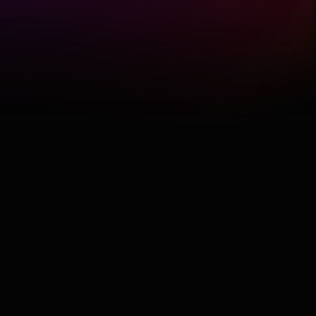
Hobby
Software
Wellness
АвтоКлуб
Балкан
Бизнис
Домашни Миленици
Досие