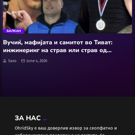
АвтоКлуб
trending_flat
Балкан
БАЛКАН
Бизнис
Вучиќ, мафијата и самитот во Тиват:
инжинеринг на страв или страв од
Домашни Миленици
вистината?
Saso
June 4, 2026
Досие
Екологија
Економија
ЗА НАС
Еротика
ОhridSky е ваш доверлив извор за сеопфатно и