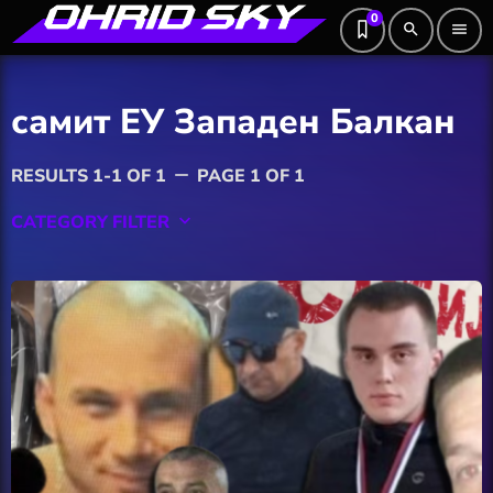
0
search
menu
самит ЕУ Западен Балкан
RESULTS 1-1 OF 1
PAGE 1 OF 1
remove
CATEGORY FILTER
keyboard_arrow_down
Featured
Hobby
Software
Wellness