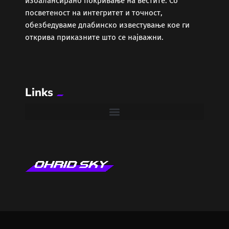
избалансирано покривање на вестите. Со
Забава
посветеност на интегритет и точност,
обезбедуваме длабинско известување кое ги
Здравје
открива приказните што се најважни.
Каде Вечер
Links
Колумни
Крипто / НФТ
Култура
Лајфстајл
ЛОКАЛНИ ИЗБОРИ 2025