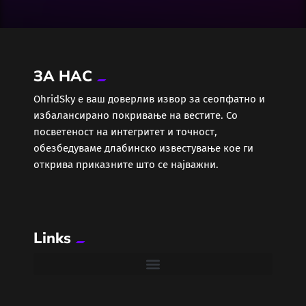
Екологија
Економија
ЗА НАС
Еротика
ОhridSky е ваш доверлив извор за сеопфатно и
избалансирано покривање на вестите. Со
Забава
посветеност на интегритет и точност,
обезбедуваме длабинско известување кое ги
Здравје
открива приказните што се најважни.
Каде Вечер
Links
Колумни
Крипто / НФТ