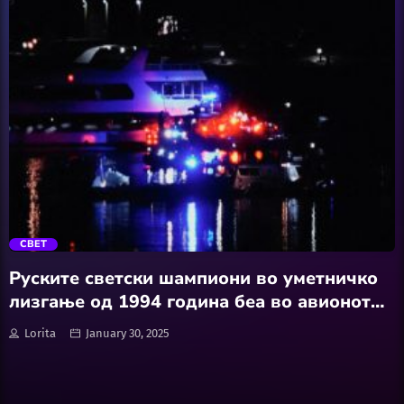
Hobby
Software
Wellness
АвтоКлуб
trending_flat
Балкан
СВЕТ
Бизнис
Руските светски шампиони во уметничко
лизгање од 1994 година беа во авионот
Домашни Миленици
што се урна во САД
Lorita
January 30, 2025
Досие