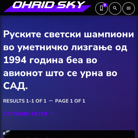
0
search
menu
Руските светски шампиони
во уметничко лизгање од
1994 година беа во
авионот што се урна во
САД.
RESULTS 1-1 OF 1
PAGE 1 OF 1
remove
CATEGORY FILTER
keyboard_arrow_down
Featured