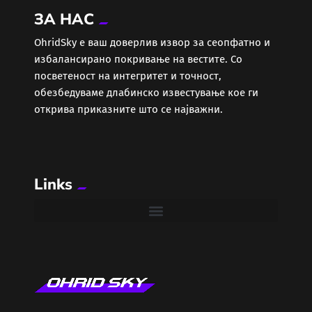
ЗА НАС
Еротика
ОhridSky е ваш доверлив извор за сеопфатно и
избалансирано покривање на вестите. Со
Забава
посветеност на интегритет и точност,
обезбедуваме длабинско известување кое ги
Здравје
открива приказните што се најважни.
Каде Вечер
Links
Колумни
Крипто / НФТ
Култура
Лајфстајл