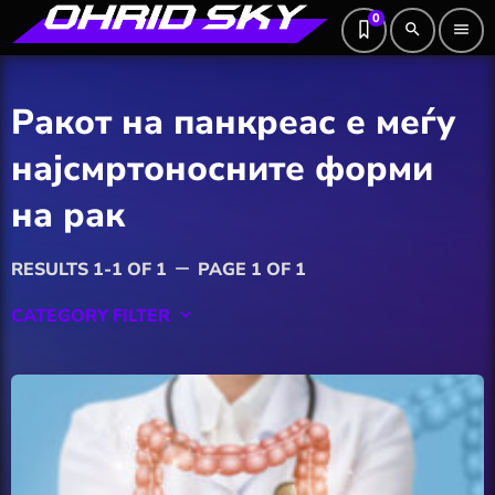
0
search
menu
Ракот на панкреас е меѓу
најсмртоносните форми
на рак
RESULTS 1-1 OF 1
PAGE 1 OF 1
remove
CATEGORY FILTER
keyboard_arrow_down
Featured
Hobby
Software