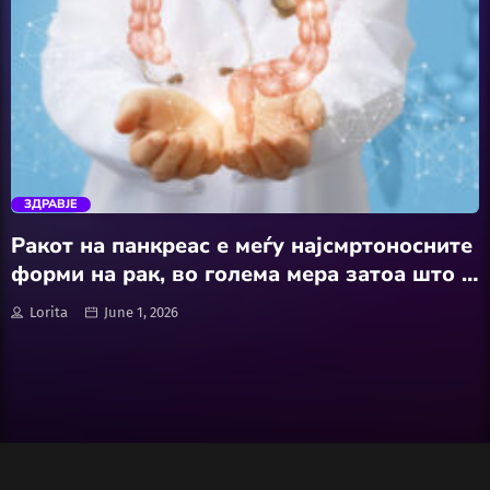
Wellness
АвтоКлуб
trending_flat
Балкан
ЗДРАВЈЕ
Бизнис
Ракот на панкреас е меѓу најсмртоносните
форми на рак, во голема мера затоа што е
Домашни Миленици
тешко да се открие пред да почне да се
Lorita
June 1, 2026
шири на други органи
Досие
Екологија
Економија