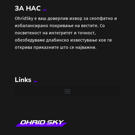
ЗА НАС
Еротика
ОhridSky е ваш доверлив извор за сеопфатно и
избалансирано покривање на вестите. Со
Забава
посветеност на интегритет и точност,
обезбедуваме длабинско известување кое ги
Здравје
открива приказните што се најважни.
Каде Вечер
Links
Колумни
Крипто / НФТ
Култура
Лајфстајл