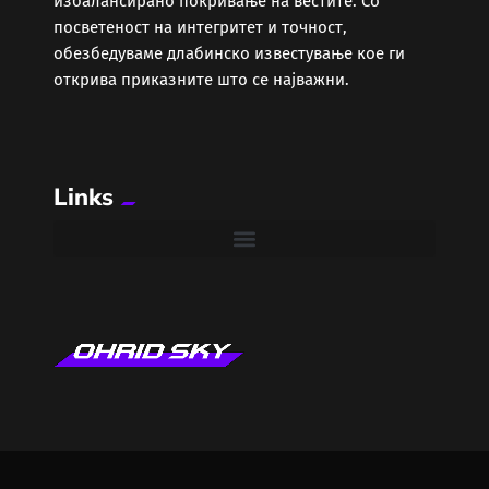
избалансирано покривање на вестите. Со
Забава
посветеност на интегритет и точност,
обезбедуваме длабинско известување кое ги
Здравје
открива приказните што се најважни.
Каде Вечер
Links
Колумни
Крипто / НФТ
Култура
Лајфстајл
ЛОКАЛНИ ИЗБОРИ 2025