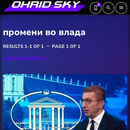
0
search
menu
промени во влада
RESULTS 1-1 OF 1
PAGE 1 OF 1
remove
CATEGORY FILTER
keyboard_arrow_down
Featured
Hobby
Software
Wellness