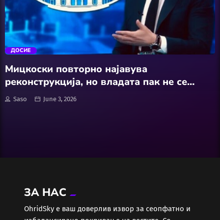
АвтоКлуб
trending_flat
Балкан
ДОСИЕ
Бизнис
Мицкоски повторно најавува
реконструкција, но владата пак не се
Домашни Миленици
менува , историјата се повторува?
Saso
June 3, 2026
Досие
Екологија
Економија
ЗА НАС
Еротика
ОhridSky е ваш доверлив извор за сеопфатно и