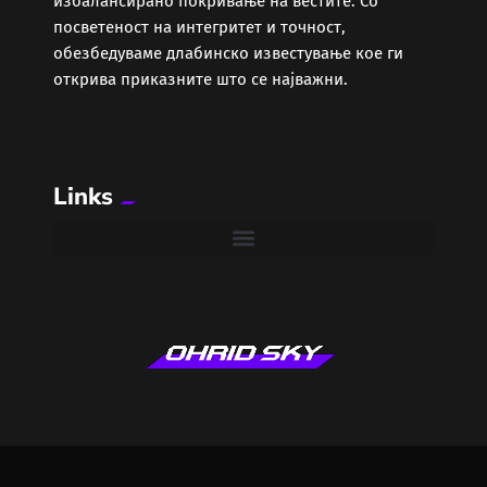
избалансирано покривање на вестите. Со
Забава
посветеност на интегритет и точност,
обезбедуваме длабинско известување кое ги
Здравје
открива приказните што се најважни.
Каде Вечер
Links
Колумни
Крипто / НФТ
Култура
Лајфстајл
ЛОКАЛНИ ИЗБОРИ 2025