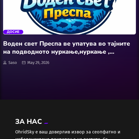
АвтоКлуб
trending_flat
Балкан
ДОСИЕ
Бизнис
Воден свет Преспа ве упатува во тајните
на подводното нуркање,нуркање ,
Домашни Миленици
техники, длабочини и предизвици
Saso
May 29, 2026
Досие
Екологија
Економија
ЗА НАС
Еротика
ОhridSky е ваш доверлив извор за сеопфатно и