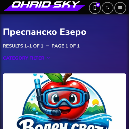
0
search
menu
Преспанско Езеро
RESULTS 1-1 OF 1
PAGE 1 OF 1
remove
CATEGORY FILTER
keyboard_arrow_down
Featured
Hobby
Software
Wellness