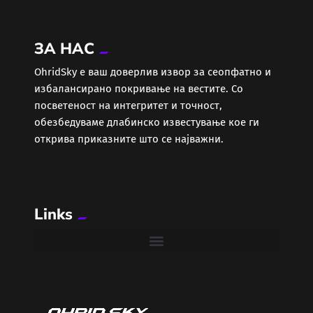
Економија
ЗА НАС
Еротика
ОhridSky е ваш доверлив извор за сеопфатно и
избалансирано покривање на вестите. Со
Забава
посветеност на интегритет и точност,
обезбедуваме длабинско известување кое ги
Здравје
открива приказните што се најважни.
Каде Вечер
Links
Колумни
Крипто / НФТ
Култура