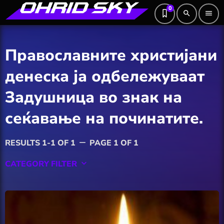
0
search
menu
Православните христијани
денеска ја одбележуваат
Задушница во знак на
сеќавање на починатите.
RESULTS 1-1 OF 1
PAGE 1 OF 1
remove
CATEGORY FILTER
keyboard_arrow_down
Featured
Hobby