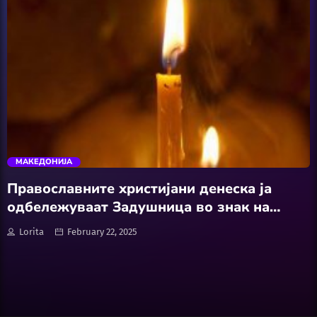
Software
Wellness
АвтоКлуб
trending_flat
Балкан
МАКЕДОНИЈА
Бизнис
Православните христијани денеска ја
одбележуваат Задушница во знак на
Домашни Миленици
сеќавање на починатите
Lorita
February 22, 2025
Досие
Екологија