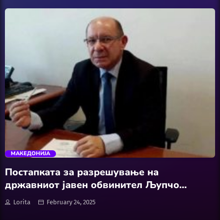
Featured
Hobby
Software
Wellness
АвтоКлуб
trending_flat
Балкан
МАКЕДОНИЈА
Бизнис
Постапката за разрешување на
државниот јавен обвинител Љупчо
Домашни Миленици
Коцевски ќе трае неколку недели, а
Lorita
February 24, 2025
можеби и месеци, согласно законот