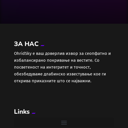
Досие
Екологија
Економија
ЗА НАС
Еротика
ОhridSky е ваш доверлив извор за сеопфатно и
избалансирано покривање на вестите. Со
Забава
посветеност на интегритет и точност,
обезбедуваме длабинско известување кое ги
Здравје
открива приказните што се најважни.
Каде Вечер
Links
Колумни
Крипто / НФТ