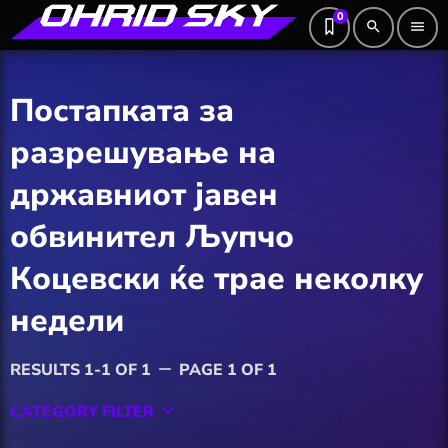
0
search
menu
Постапката за
разрешување на
државниот јавен
обвинител Љупчо
Коцевски ќе трае неколку
недели
RESULTS 1-1 OF 1
PAGE 1 OF 1
remove
CATEGORY FILTER
keyboard_arrow_down