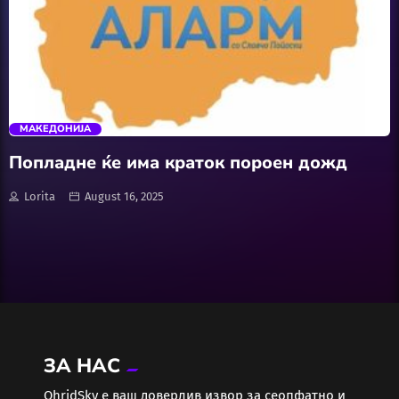
Wellness
АвтоКлуб
trending_flat
Балкан
МАКЕДОНИЈА
Бизнис
Попладне ќе има краток пороен дожд
Lorita
August 16, 2025
Домашни Миленици
Досие
Екологија
Економија
ЗА НАС
ОhridSky е ваш доверлив извор за сеопфатно и
Еротика