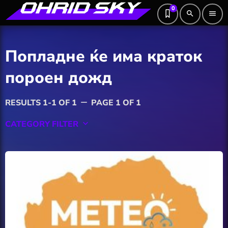
0
search
menu
Попладне ќе има краток
пороен дожд
RESULTS 1-1 OF 1
PAGE 1 OF 1
remove
CATEGORY FILTER
keyboard_arrow_down
Featured
Hobby
Software