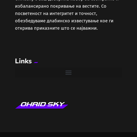
избалансирано покривање на вестите. Со
посветеност на интегритет и точност,
Забава
обезбедуваме длабинско известување кое ги
открива приказните што се најважни.
Здравје
Каде Вечер
Links
Колумни
Крипто / НФТ
Култура
Лајфстајл
ЛОКАЛНИ ИЗБОРИ 2025