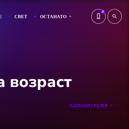
0
Е
СВЕТ
ОСТАНАТО
search
а возраст
CATEGORY FILTER
keyboard_arrow_down
Featured