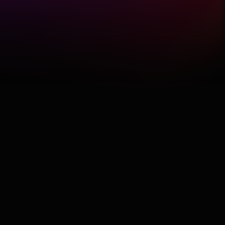
Hobby
Software
Wellness
АвтоКлуб
Балкан
Бизнис
Домашни Миленици
Досие