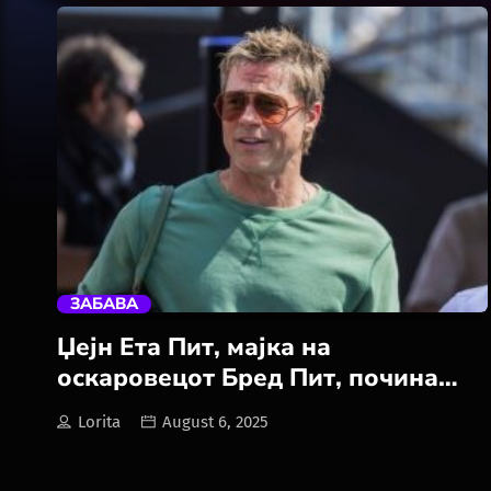
trending_flat
ЗАБАВА
Џејн Ета Пит, мајка на
оскаровецот Бред Пит, почина
денеска на 84-годишна возраст
Lorita
August 6, 2025