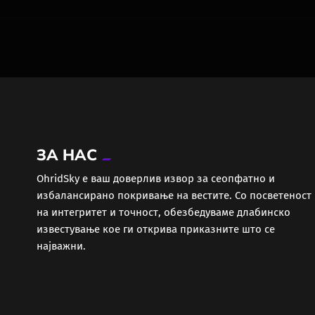
ЗА НАС
ОhridSky е ваш доверлив извор за сеопфатно и
избалансирано покривање на вестите. Со посветеност
на интегритет и точност, обезбедуваме длабинско
известување кое ги открива приказните што се
најважни.