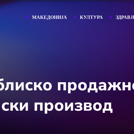
МАКЕДОНИЈА
КУЛТУРА
ЗДРАВЈ
блиско продажн
лски производ