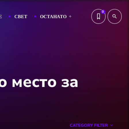
0
Е
СВЕТ
ОСТАНАТО
search
о место за
CATEGORY FILTER
keyboard_arrow_down