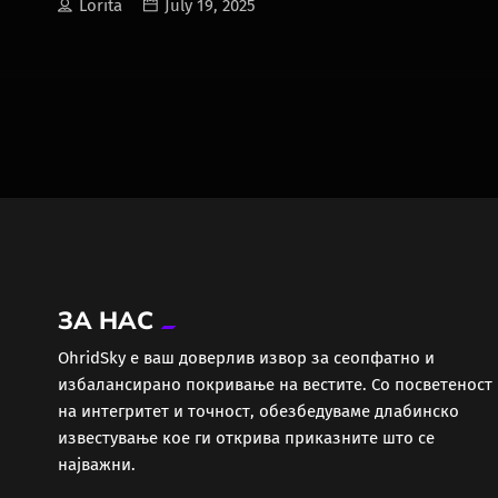
Lorita
July 19, 2025
ЗА НАС
ОhridSky е ваш доверлив извор за сеопфатно и
избалансирано покривање на вестите. Со посветеност
на интегритет и точност, обезбедуваме длабинско
известување кое ги открива приказните што се
најважни.