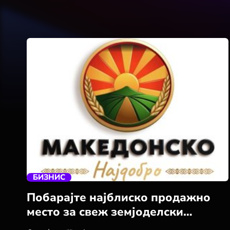
trending_flat
БИЗНИС
Побарајте најблиско продажно
место за свеж земјоделски
производ