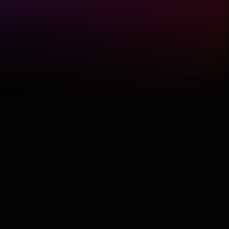
Featured
Hobby
Software
Wellness
АвтоКлуб
Балкан
Бизнис
Домашни Миленици