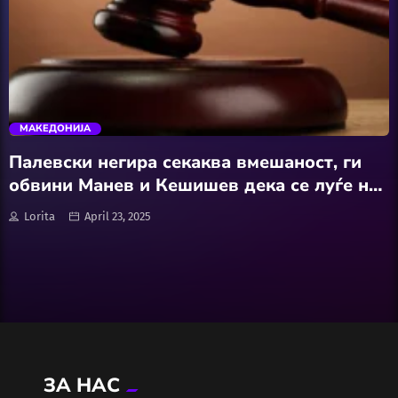
Wellness
АвтоКлуб
trending_flat
Балкан
МАКЕДОНИЈА
Бизнис
Палевски негира секаква вмешаност, ги
обвини Манев и Кешишев дека се луѓе на
Домашни Миленици
полицијата
Lorita
April 23, 2025
Досие
Екологија
Економија
ЗА НАС
Еротика