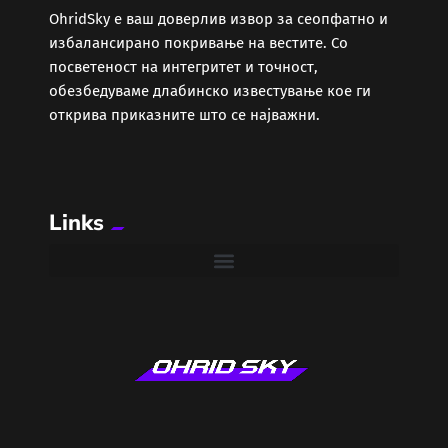
ОhridSky е ваш доверлив извор за сеопфатно и
избалансирано покривање на вестите. Со
Забава
посветеност на интегритет и точност,
обезбедуваме длабинско известување кое ги
Здравје
открива приказните што се најважни.
Каде Вечер
Links
Колумни
Крипто / НФТ
Култура
Лајфстајл
ЛОКАЛНИ ИЗБОРИ 2025