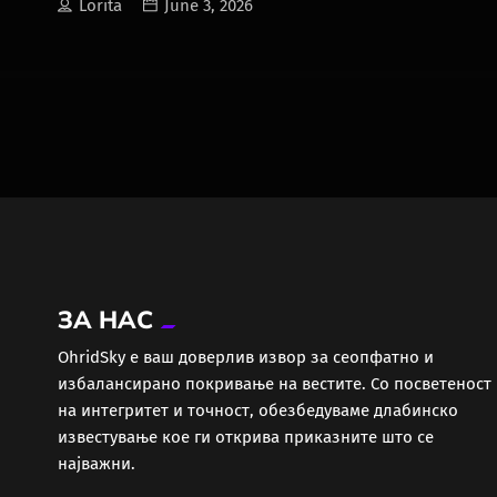
Lorita
June 3, 2026
во Љубљана, е пренасочен кон
Загреб, откако словенечките
власти не одобриле слетување
ЗА НАС
ОhridSky е ваш доверлив извор за сеопфатно и
избалансирано покривање на вестите. Со посветеност
на интегритет и точност, обезбедуваме длабинско
известување кое ги открива приказните што се
најважни.