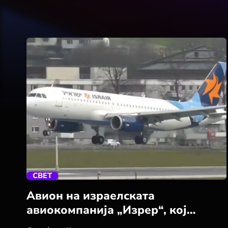
trending_flat
СВЕТ
Авион на израелската
авиокомпанија „Изрер“, кој
требало да слета на аеродромот