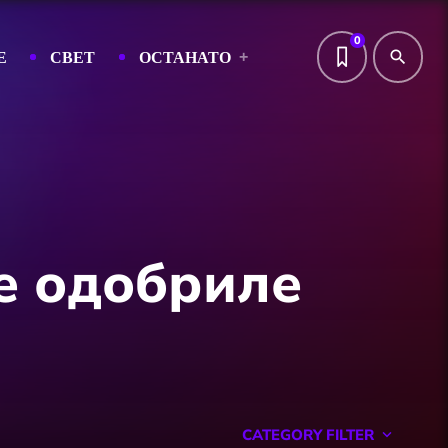
0
Е
СВЕТ
ОСТАНАТО
search
не одобриле
CATEGORY FILTER
keyboard_arrow_down