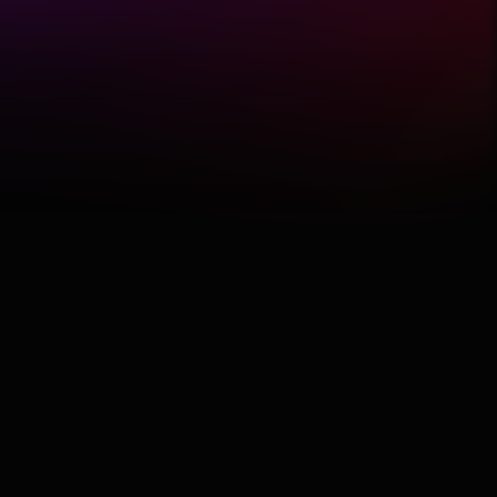
Featured
Hobby
Software
Wellness
АвтоКлуб
Балкан
Бизнис
Домашни Миленици