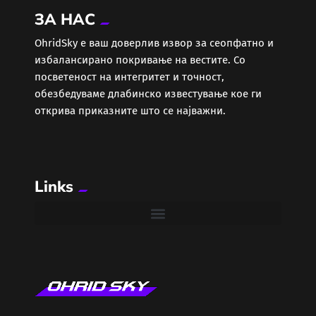
ЗА НАС
Еротика
ОhridSky е ваш доверлив извор за сеопфатно и
избалансирано покривање на вестите. Со
Забава
посветеност на интегритет и точност,
обезбедуваме длабинско известување кое ги
Здравје
открива приказните што се најважни.
Каде Вечер
Links
Колумни
Крипто / НФТ
Култура
Лајфстајл