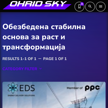
0
search
menu
Обезбедена стабилна
основа за раст и
трансформација
RESULTS 1-1 OF 1
PAGE 1 OF 1
remove
CATEGORY FILTER
keyboard_arrow_down
Featured
Hobby
Software