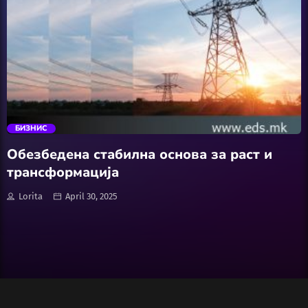
Wellness
АвтоКлуб
trending_flat
Балкан
БИЗНИС
Бизнис
Обезбедена стабилна основа за раст и
трансформација
Домашни Миленици
Lorita
April 30, 2025
Досие
Екологија
Економија