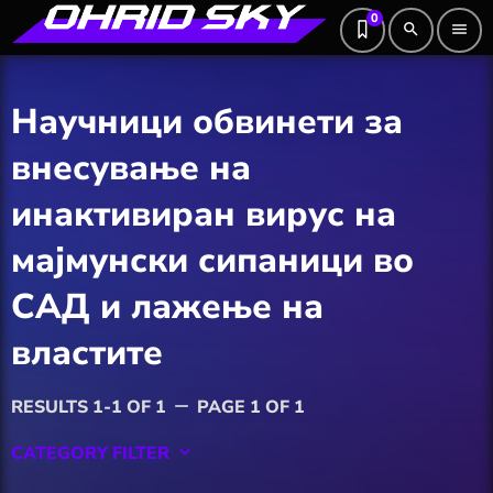
0
search
menu
Научници обвинети за
внесување на
инактивиран вирус на
мајмунски сипаници во
САД и лажење на
властите
RESULTS 1-1 OF 1
PAGE 1 OF 1
remove
CATEGORY FILTER
keyboard_arrow_down