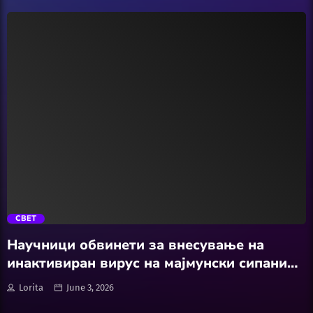
Featured
Hobby
Software
Wellness
АвтоКлуб
trending_flat
Балкан
СВЕТ
Бизнис
Научници обвинети за внесување на
инактивиран вирус на мајмунски сипаници
Домашни Миленици
во САД и лажење на властите
Lorita
June 3, 2026