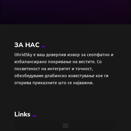
Досие
Екологија
Економија
ЗА НАС
Еротика
ОhridSky е ваш доверлив извор за сеопфатно и
избалансирано покривање на вестите. Со
Забава
посветеност на интегритет и точност,
обезбедуваме длабинско известување кое ги
Здравје
открива приказните што се најважни.
Каде Вечер
Links
Колумни
Крипто / НФТ