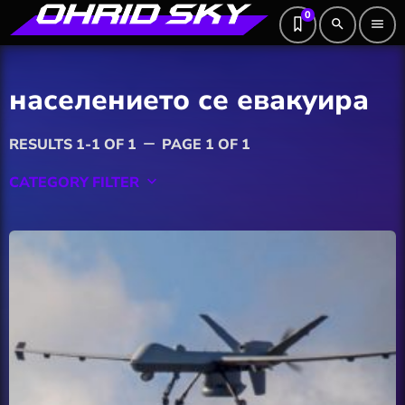
0
search
menu
населението се евакуира
RESULTS 1-1 OF 1
PAGE 1 OF 1
remove
CATEGORY FILTER
keyboard_arrow_down
Featured
Hobby
Software
Wellness