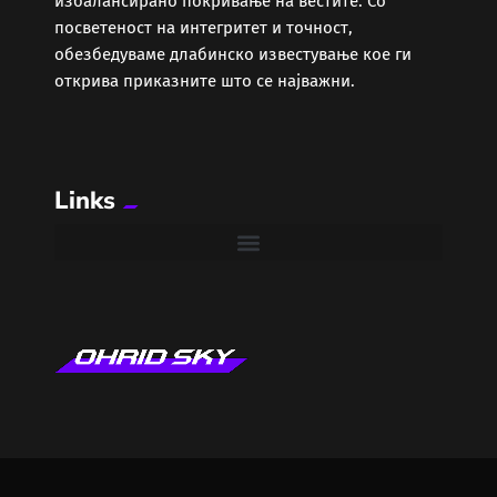
избалансирано покривање на вестите. Со
Забава
посветеност на интегритет и точност,
обезбедуваме длабинско известување кое ги
Здравје
открива приказните што се најважни.
Каде Вечер
Links
Колумни
Крипто / НФТ
Култура
Лајфстајл
ЛОКАЛНИ ИЗБОРИ 2025