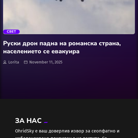
АвтоКлуб
trending_flat
Балкан
СВЕТ
Бизнис
Руски дрон падна на романска страна,
населението се евакуира
Домашни Миленици
Lorita
November 11, 2025
Досие
Екологија
Економија
ЗА НАС
Еротика
ОhridSky е ваш доверлив извор за сеопфатно и