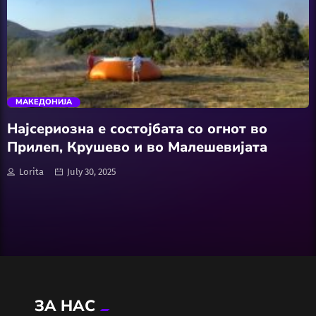
Wellness
АвтоКлуб
trending_flat
Балкан
МАКЕДОНИЈА
Бизнис
Најсериозна е состојбата со огнот во
Прилеп, Крушево и во Малешевијата
Домашни Миленици
Lorita
July 30, 2025
Досие
Екологија
Економија
ЗА НАС
Еротика