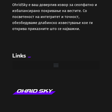
ОhridSky е ваш доверлив извор за сеопфатно и
избалансирано покривање на вестите. Со
Забава
посветеност на интегритет и точност,
обезбедуваме длабинско известување кое ги
Здравје
открива приказните што се најважни.
Каде Вечер
Links
Колумни
Крипто / НФТ
Култура
Лајфстајл
ЛОКАЛНИ ИЗБОРИ 2025