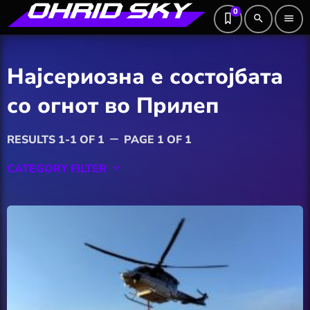
0
search
menu
Најсериозна е состојбата
со огнот во Прилеп
RESULTS 1-1 OF 1
PAGE 1 OF 1
remove
CATEGORY FILTER
keyboard_arrow_down
Featured
Hobby
Software