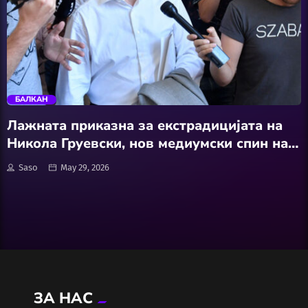
Wellness
АвтоКлуб
trending_flat
Балкан
БАЛКАН
Бизнис
Лажната приказна за екстрадицијата на
Никола Груевски, нов медиумски спин на
Домашни Миленици
власта: Унгарија може, Македонија не сака
Saso
May 29, 2026
Досие
Екологија
Економија
ЗА НАС
Еротика