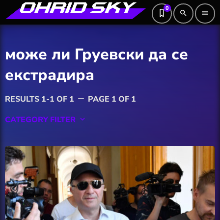
0
search
menu
може ли Груевски да се
екстрадира
RESULTS 1-1 OF 1
PAGE 1 OF 1
remove
CATEGORY FILTER
keyboard_arrow_down
Featured
Hobby
Software