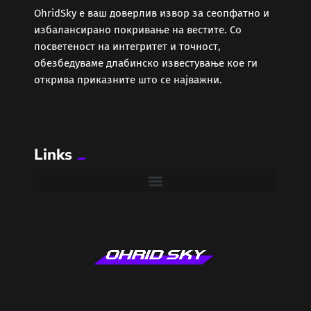
ОhridSky е ваш доверлив извор за сеопфатно и
избалансирано покривање на вестите. Со
Забава
посветеност на интегритет и точност,
обезбедуваме длабинско известување кое ги
Здравје
открива приказните што се најважни.
Каде Вечер
Links
Колумни
Крипто / НФТ
Култура
Лајфстајл
ЛОКАЛНИ ИЗБОРИ 2025