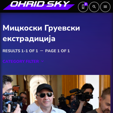
0
search
menu
Мицкоски Груевски
екстрадиција
RESULTS 1-1 OF 1
PAGE 1 OF 1
remove
CATEGORY FILTER
keyboard_arrow_down
Featured
Hobby
Software