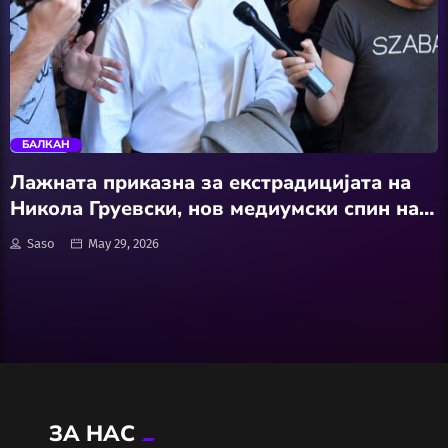
Wellness
АвтоКлуб
trending_flat
Балкан
БАЛКАН
Бизнис
Лажната приказна за екстрадицијата на
Никола Груевски, нов медиумски спин на
Домашни Миленици
власта: Унгарија може, Македонија не сака
Saso
May 29, 2026
Досие
Екологија
Економија
ЗА НАС
Еротика