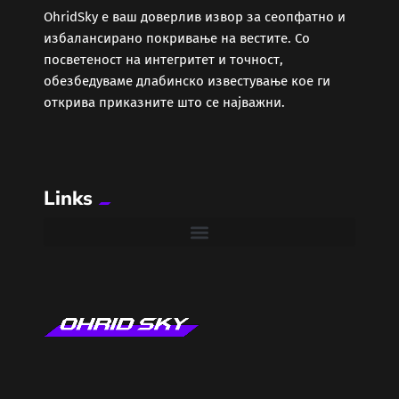
ОhridSky е ваш доверлив извор за сеопфатно и
избалансирано покривање на вестите. Со
Забава
посветеност на интегритет и точност,
обезбедуваме длабинско известување кое ги
Здравје
открива приказните што се најважни.
Каде Вечер
Links
Колумни
Крипто / НФТ
Култура
Лајфстајл
ЛОКАЛНИ ИЗБОРИ 2025