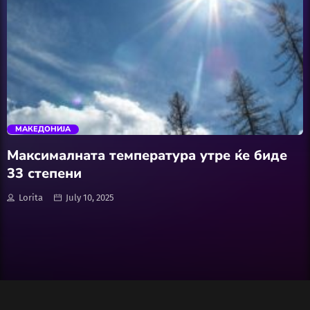
Wellness
АвтоКлуб
trending_flat
Балкан
МАКЕДОНИЈА
Бизнис
Максималната температура утре ќе биде
33 степени
Домашни Миленици
Lorita
July 10, 2025
Досие
Екологија
Економија