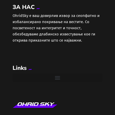
ЗА НАС
Еротика
ОhridSky е ваш доверлив извор за сеопфатно и
избалансирано покривање на вестите. Со
Забава
посветеност на интегритет и точност,
обезбедуваме длабинско известување кое ги
Здравје
открива приказните што се најважни.
Каде Вечер
Links
Колумни
Крипто / НФТ
Култура
Лајфстајл