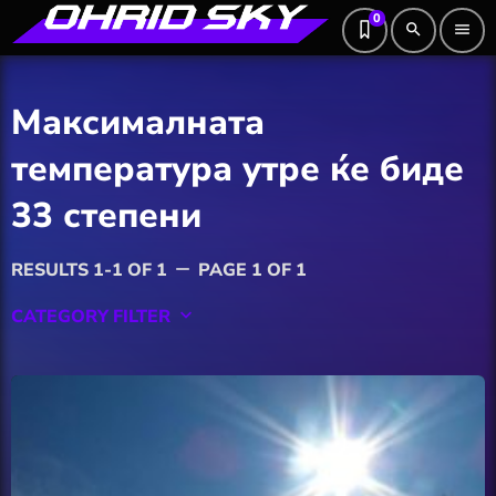
0
search
menu
Максималната
температура утре ќе биде
33 степени
RESULTS 1-1 OF 1
PAGE 1 OF 1
remove
CATEGORY FILTER
keyboard_arrow_down
Featured
Hobby
Software