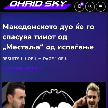
0
search
menu
Македонското дуо ќе го
спасува тимот од
„Местаља“ од испаѓање
RESULTS 1-1 OF 1
PAGE 1 OF 1
remove
CATEGORY FILTER
keyboard_arrow_down
Featured
Hobby
Software