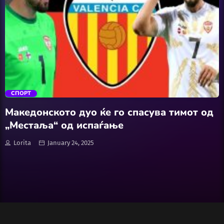
Wellness
АвтоКлуб
trending_flat
Балкан
СПОРТ
Бизнис
Македонското дуо ќе го спасува тимот од
„Местаља“ од испаѓање
Домашни Миленици
Lorita
January 24, 2025
Досие
Екологија
Економија