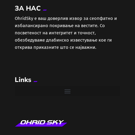
ЗА НАС
Еротика
ОhridSky е ваш доверлив извор за сеопфатно и
избалансирано покривање на вестите. Со
Забава
посветеност на интегритет и точност,
обезбедуваме длабинско известување кое ги
Здравје
открива приказните што се најважни.
Каде Вечер
Links
Колумни
Крипто / НФТ
Култура
Лајфстајл