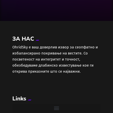
Досие
Екологија
Економија
ЗА НАС
Еротика
ОhridSky е ваш доверлив извор за сеопфатно и
избалансирано покривање на вестите. Со
Забава
посветеност на интегритет и точност,
обезбедуваме длабинско известување кое ги
Здравје
открива приказните што се најважни.
Каде Вечер
Links
Колумни
Крипто / НФТ