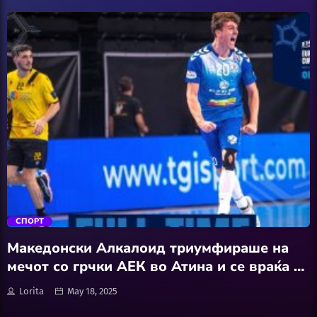
Featured
Hobby
Software
Wellness
АвтоКлуб
trending_flat
Балкан
СПОРТ
Бизнис
Македонски Алкалоид триумфираше на
мечот со грчки АЕК во Атина и се враќа со
Домашни Миленици
плус четири од првиот меч од финалето
Lorita
May 18, 2025
во Европскиот куп