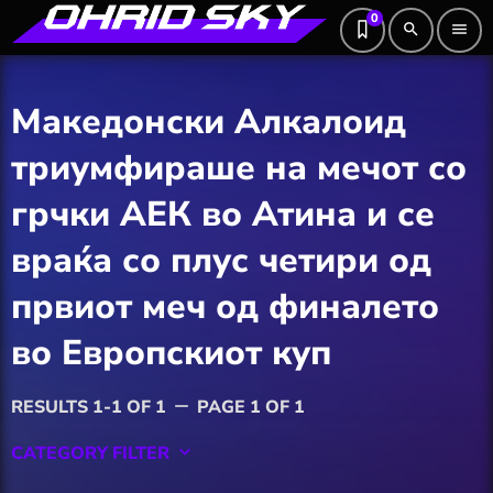
0
search
menu
Македонски Алкалоид
триумфираше на мечот со
грчки АЕК во Атина и се
враќа со плус четири од
првиот меч од финалето
во Европскиот куп
RESULTS 1-1 OF 1
PAGE 1 OF 1
remove
CATEGORY FILTER
keyboard_arrow_down