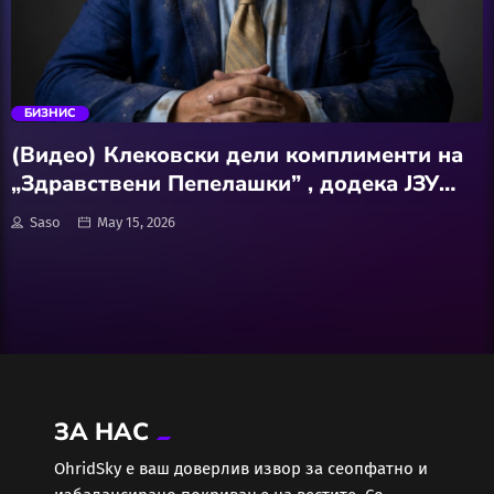
АвтоКлуб
trending_flat
Балкан
БИЗНИС
Бизнис
(Видео) Клековски дели комплименти на
„Здравствени Пепелашки” , додека ЈЗУ
Домашни Миленици
Општа Болница Охрид 9 месеци е без
Saso
May 15, 2026
компјутерска томографија
Досие
Екологија
Економија
ЗА НАС
Еротика
ОhridSky е ваш доверлив извор за сеопфатно и