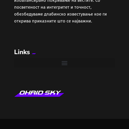
избалансирано покривање на вестите. Со
Забава
посветеност на интегритет и точност,
обезбедуваме длабинско известување кое ги
Здравје
открива приказните што се најважни.
Каде Вечер
Links
Колумни
Крипто / НФТ
Култура
Лајфстајл
ЛОКАЛНИ ИЗБОРИ 2025