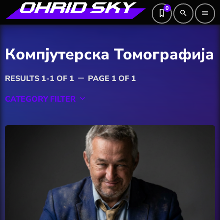
0
search
menu
Компјутерска Томографија
RESULTS 1-1 OF 1
PAGE 1 OF 1
remove
CATEGORY FILTER
keyboard_arrow_down
Featured
Hobby
Software
Wellness