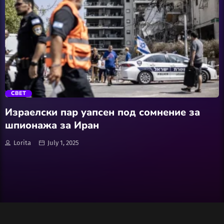
Wellness
АвтоКлуб
trending_flat
Балкан
СВЕТ
Бизнис
Израелски пар уапсен под сомнение за
шпионажа за Иран
Домашни Миленици
Lorita
July 1, 2025
Досие
Екологија
Економија