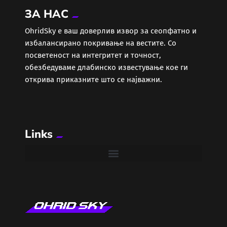
ЗА НАС
Еротика
ОhridSky е ваш доверлив извор за сеопфатно и
избалансирано покривање на вестите. Со
Забава
посветеност на интегритет и точност,
обезбедуваме длабинско известување кое ги
Здравје
открива приказните што се најважни.
Каде Вечер
Links
Колумни
Крипто / НФТ
Култура
Лајфстајл