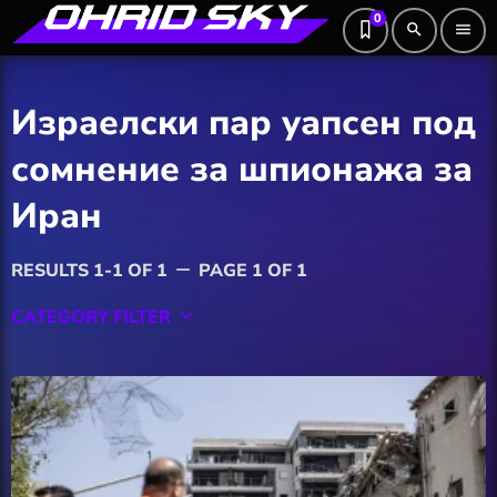
0
search
menu
Израелски пар уапсен под
сомнение за шпионажа за
Иран
RESULTS 1-1 OF 1
PAGE 1 OF 1
remove
CATEGORY FILTER
keyboard_arrow_down
Featured
Hobby
Software