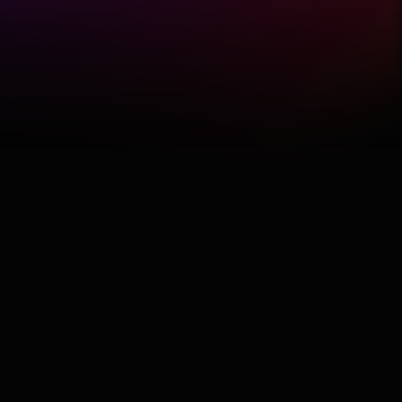
Hobby
Software
Wellness
АвтоКлуб
Балкан
Бизнис
Домашни Миленици
Досие