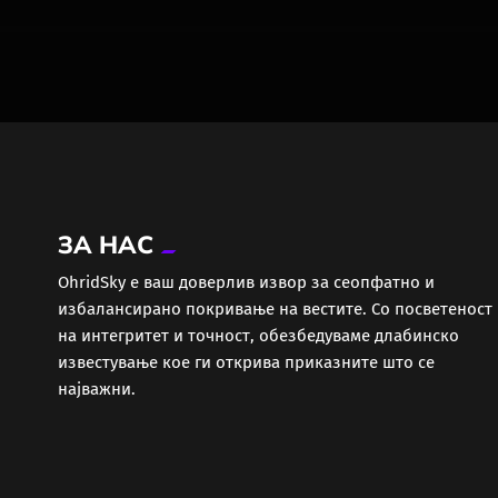
ЗА НАС
ОhridSky е ваш доверлив извор за сеопфатно и
избалансирано покривање на вестите. Со посветеност
на интегритет и точност, обезбедуваме длабинско
известување кое ги открива приказните што се
најважни.