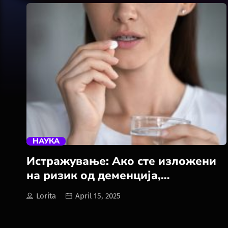
trending_flat
НАУКА
Истражување: Ако сте изложени
на ризик од деменција,
избегнувајте ги овие два
Lorita
April 15, 2025
додатоци